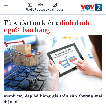
Nhảy đến nội dung
Podcast
Radio
Multimedia
Main navigation
Từ khóa tìm kiếm:
định danh
người bán hàng
Mạnh tay dẹp bỏ hàng giả trên sàn thương mại
điện tử