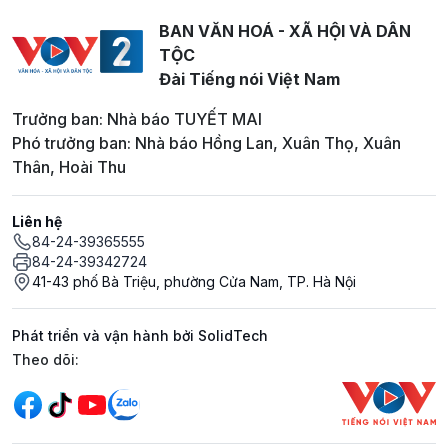
BAN VĂN HOÁ - XÃ HỘI VÀ DÂN
TỘC
Đài Tiếng nói Việt Nam
Trưởng ban: Nhà báo TUYẾT MAI
Phó trưởng ban: Nhà báo Hồng Lan, Xuân Thọ, Xuân
Thân, Hoài Thu
Liên hệ
84-24-39365555
84-24-39342724
41-43 phố Bà Triệu, phường Cửa Nam, TP. Hà Nội
Phát triển và vận hành bởi SolidTech
Mạng xã hội
Theo dõi: