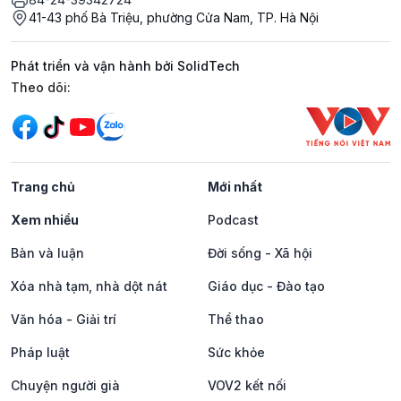
41-43 phố Bà Triệu, phường Cửa Nam, TP. Hà Nội
Phát triển và vận hành bởi SolidTech
Mạng xã hội
Theo dõi:
Trang chủ
Mới nhất
Xem nhiều
Podcast
Bàn và luận
Đời sống - Xã hội
Xóa nhà tạm, nhà dột nát
Giáo dục - Đào tạo
Văn hóa - Giải trí
Thể thao
Pháp luật
Sức khỏe
Chuyện người già
VOV2 kết nối