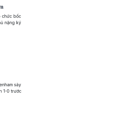
am
ổ chức bốc
hủ nặng ký
tenham sảy
n 1-0 trước