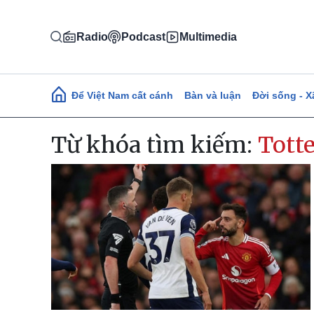
Nhảy đến nội dung
Radio
Podcast
Multimedia
Main navigation
Để Việt Nam cất cánh
Bàn và luận
Đời sống - X
Từ khóa tìm kiếm:
Tott