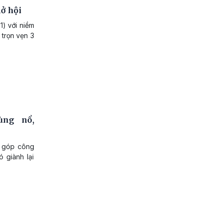
mở hội
1) với niềm
 trọn vẹn 3
ùng nổ,
i góp công
 giành lại