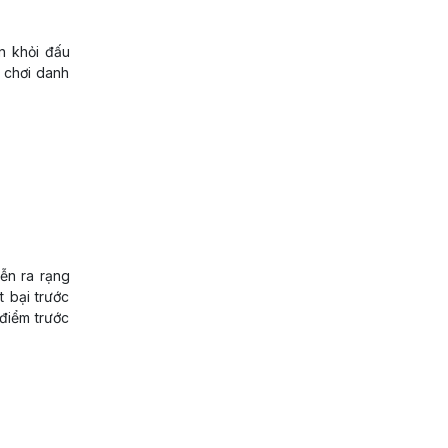
n khỏi đấu
 chơi danh
ễn ra rạng
 bại trước
 điểm trước