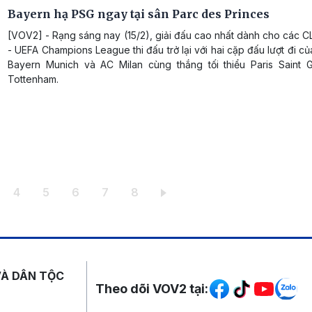
Bayern hạ PSG ngay tại sân Parc des Princes
[VOV2] - Rạng sáng nay (15/2), giải đấu cao nhất dành cho các 
- UEFA Champions League thi đấu trở lại với hai cặp đấu lượt đi củ
Bayern Munich và AC Milan cùng thắng tối thiểu Paris Saint 
Tottenham.
ời
ang
Trang
Trang
Trang
Trang
Trang
4
5
6
7
8
Mạng xã hội
VÀ DÂN TỘC
Theo dõi VOV2 tại: