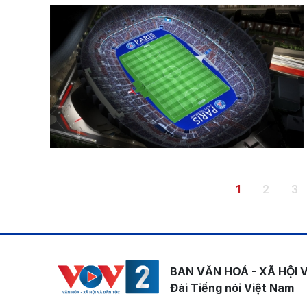
Pagination
Trang hiện th
Trang
Tr
1
2
3
BAN VĂN HOÁ - XÃ HỘI 
Đài Tiếng nói Việt Nam