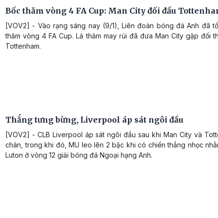
Bốc thăm vòng 4 FA Cup: Man City đối đầu Tottenh
[VOV2] - Vào rạng sáng nay (9/1), Liên đoàn bóng đá Anh đã t
thăm vòng 4 FA Cup. Lá thăm may rủi đã đưa Man City gặp đối t
Tottenham.
Thắng tưng bừng, Liverpool áp sát ngôi đầu
[VOV2] - CLB Liverpool áp sát ngôi đầu sau khi Man City và Tot
chân, trong khi đó, MU leo lên 2 bậc khi có chiến thắng nhọc nhằ
Luton ở vòng 12 giải bóng đá Ngoại hạng Anh.