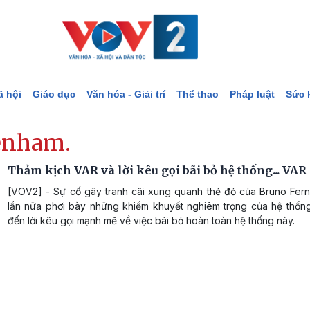
ã hội
Giáo dục
Văn hóa - Giải trí
Thể thao
Pháp luật
Sức 
enham.
Thảm kịch VAR và lời kêu gọi bãi bỏ hệ thống... VAR
[VOV2] - Sự cố gây tranh cãi xung quanh thẻ đỏ của Bruno Fer
lần nữa phơi bày những khiếm khuyết nghiêm trọng của hệ thốn
đến lời kêu gọi mạnh mẽ về việc bãi bỏ hoàn toàn hệ thống này.