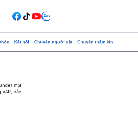
khỏe
Kết nối
Chuyện người già
Chuyện thầm kín
nandes một
g VAR, dẫn