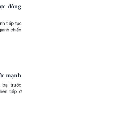
ợc dòng
h tiếp tục
giành chiến
sức mạnh
 bại trước
iên tiếp ở