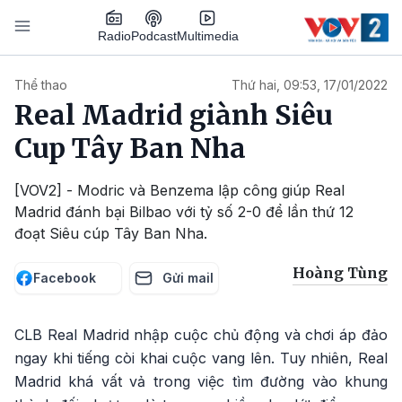
Nhảy đến nội dung
Podcast
Radio
Multimedia
Main navigation
Thể thao
Thứ hai, 09:53, 17/01/2022
Real Madrid giành Siêu
Cup Tây Ban Nha
[VOV2] - Modric và Benzema lập công giúp Real
Madrid đánh bại Bilbao với tỷ số 2-0 để lần thứ 12
đoạt Siêu cúp Tây Ban Nha.
Hoàng Tùng
Facebook
Gửi mail
CLB Real Madrid nhập cuộc chủ động và chơi áp đảo
ngay khi tiếng còi khai cuộc vang lên. Tuy nhiên, Real
Madrid khá vất vả trong việc tìm đường vào khung