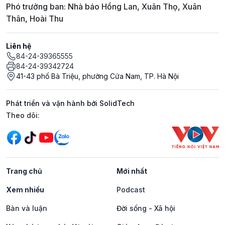
Phó trưởng ban: Nhà báo Hồng Lan, Xuân Thọ, Xuân
Thân, Hoài Thu
Liên hệ
84-24-39365555
84-24-39342724
41-43 phố Bà Triệu, phường Cửa Nam, TP. Hà Nội
Phát triển và vận hành bởi SolidTech
Mạng xã hội
Theo dõi:
Trang chủ
Mới nhất
Xem nhiều
Podcast
Bàn và luận
Đời sống - Xã hội