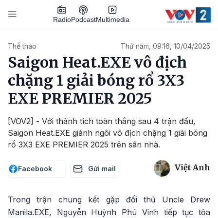
Nhảy đến nội dung
Podcast
Radio
Multimedia
Main navigation
Thể thao
Thứ năm, 09:16, 10/04/2025
Saigon Heat.EXE vô địch
chặng 1 giải bóng rổ 3X3
EXE PREMIER 2025
[VOV2] - Với thành tích toàn thắng sau 4 trận đấu,
Saigon Heat.EXE giành ngôi vô địch chặng 1 giải bóng
rổ 3X3 EXE PREMIER 2025 trên sân nhà.
Việt Anh
Facebook
Gửi mail
Trong trận chung kết gặp đối thủ Uncle Drew
Manila.EXE, Nguyễn Huỳnh Phú Vinh tiếp tục tỏa