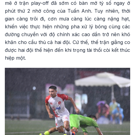
mẽ ở trận play-off đã sớm có bàn mở tỷ số ngay ở
phút thứ 2 nhờ công của Tuấn Anh. Tuy nhiên, thời
gian càng trôi đi, cơn mưa càng lúc càng nặng hạt,
khiến việc thực hiện những pha xử lý bóng cùng các
đường chuyền với độ chính xác cao dần trở nên khó
khăn cho cầu thủ cả hai đội. Cứ thế, thế trận giằng co
được hai đội thể hiện đến khi trọng tài thổi còi kết thúc
hiệp một.