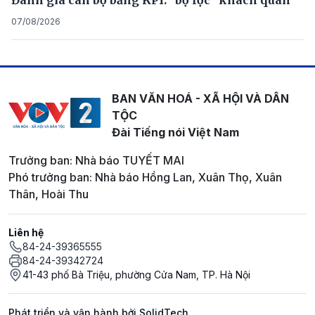
07/08/2026
BAN VĂN HOÁ - XÃ HỘI VÀ DÂN
TỘC
Đài Tiếng nói Việt Nam
Trưởng ban: Nhà báo TUYẾT MAI
Phó trưởng ban: Nhà báo Hồng Lan, Xuân Thọ, Xuân
Thân, Hoài Thu
Liên hệ
84-24-39365555
84-24-39342724
41-43 phố Bà Triệu, phường Cửa Nam, TP. Hà Nội
Phát triển và vận hành bởi SolidTech