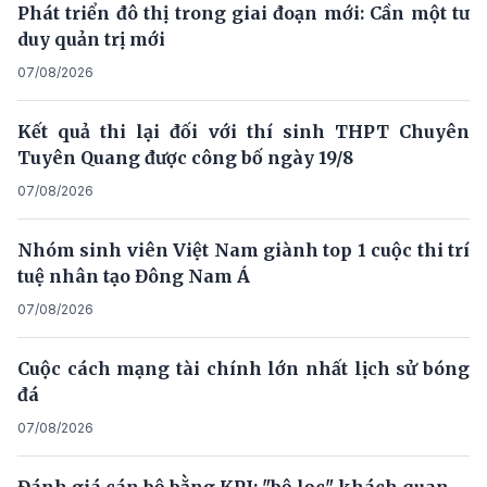
Phát triển đô thị trong giai đoạn mới: Cần một tư
duy quản trị mới
07/08/2026
Kết quả thi lại đối với thí sinh THPT Chuyên
Tuyên Quang được công bố ngày 19/8
07/08/2026
Nhóm sinh viên Việt Nam giành top 1 cuộc thi trí
tuệ nhân tạo Đông Nam Á
07/08/2026
Cuộc cách mạng tài chính lớn nhất lịch sử bóng
đá
07/08/2026
Đánh giá cán bộ bằng KPI: "bộ lọc" khách quan