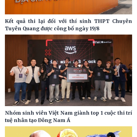
Kết quả thi lại đối với thí sinh THPT Chuyên
Tuyên Quang được công bố ngày 19/8
Nhóm sinh viên Việt Nam giành top 1 cuộc thi trí
tuệ nhân tạo Đông Nam Á