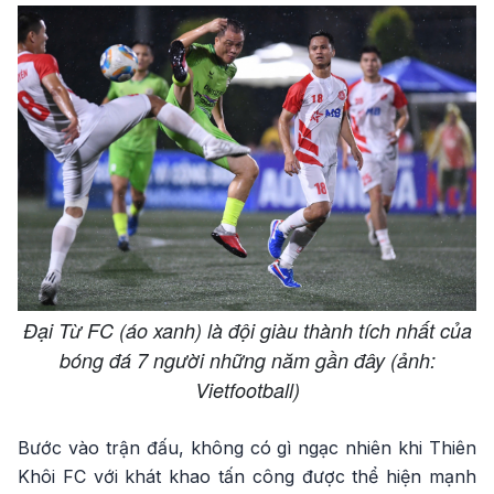
Đại Từ FC (áo xanh) là đội giàu thành tích nhất của
bóng đá 7 người những năm gần đây (ảnh:
Vietfootball)
Bước vào trận đấu, không có gì ngạc nhiên khi Thiên
Khôi FC với khát khao tấn công được thể hiện mạnh