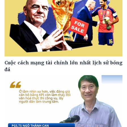
Cuộc cách mạng tài chính lớn nhất lịch sử bóng
đá