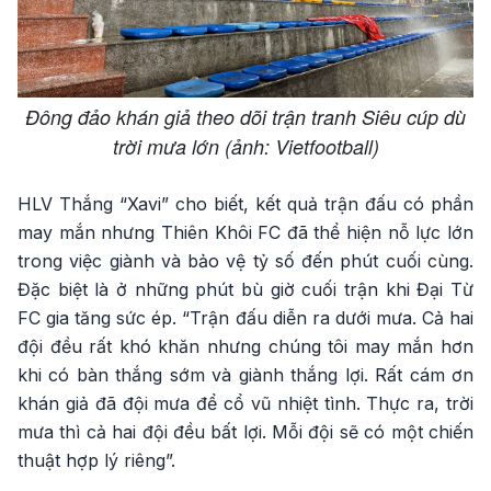
Đông đảo khán giả theo dõi trận tranh Siêu cúp dù
trời mưa lớn (ảnh: Vietfootball)
HLV Thắng “Xavi” cho biết, kết quả trận đấu có phần
may mắn nhưng Thiên Khôi FC đã thể hiện nỗ lực lớn
trong việc giành và bảo vệ tỷ số đến phút cuối cùng.
Đặc biệt là ở những phút bù giờ cuối trận khi Đại Từ
FC gia tăng sức ép. “Trận đấu diễn ra dưới mưa. Cả hai
đội đều rất khó khăn nhưng chúng tôi may mắn hơn
khi có bàn thắng sớm và giành thắng lợi. Rất cám ơn
khán giả đã đội mưa để cổ vũ nhiệt tình. Thực ra, trời
mưa thì cả hai đội đều bất lợi. Mỗi đội sẽ có một chiến
thuật hợp lý riêng”.