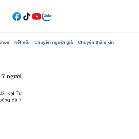
khỏe
Kết nối
Chuyện người già
Chuyện thầm kín
 7 người
.12, Đại Từ
 bóng đá 7