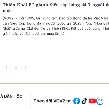
Thiên Khôi FC giành Siêu cúp bóng đá 7 người 
mưa
[VOV2] - Tối 10/05, tại Trung tâm Đào tạo Bóng đá trẻ Việt Nam
trận Siêu Cúp bóng đá 7 người Quốc gia 2025 – Cúp “Hòa Bì
Nhất” giữa hai CLB Đại Từ và Thiên Khôi. Kết quả cuối cùng, Th
giành cúp vô địch dưới cơn mưa tầm tã.
Trang hiện thời
Trang
1
2
Mạng xã hội
VÀ DÂN TỘC
Theo dõi VOV2 tại: