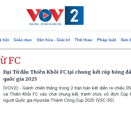
ã hội
Giáo dục
Văn hóa - Giải trí
Thể thao
Pháp luật
Sức 
Từ FC
Đại Từ đấu Thiên Khôi FC tại chung kết cúp bóng đá
quốc gia 2025
[VOV2] - Giành chiến thắng trong 2 trận bán kết diễn ra chiều 05
và Thiên Khôi FC vào chơi chung kết, tranh chức vô địch Cúp
người Quốc gia Hyundai Thành Công Cup 2025 (VSC-S5).