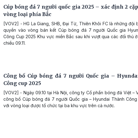
Cúp bóng đá 7 người quốc gia 2025 – xác định 2 cặp
vòng loại phía Bắc
[VOV2] - HG La Giang, SHB, Đại Từ, Thiên Khôi FC là những đội 
quyền vào vòng bán kết Cúp bóng đá 7 người Quốc gia Hyun
Công Cup 2025 Khu vực miền Bắc sau khi vượt qua các đối thủ ở 
chiều 09.11.
Công bố Cúp bóng đá 7 người Quốc gia – Hyund
Công cup 2025
[VOV2] - Ngày 09.10 tại Hà Nội, công ty Cổ phần bóng đá Việt – V
công bố Cúp bóng đá 7 người Quốc gia – Hyundai Thành Công
với vòng loại được tổ chức tại ba khu vực trên cả nước.