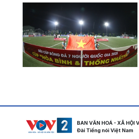
Pagination
BAN VĂN HOÁ - XÃ HỘI 
Đài Tiếng nói Việt Nam