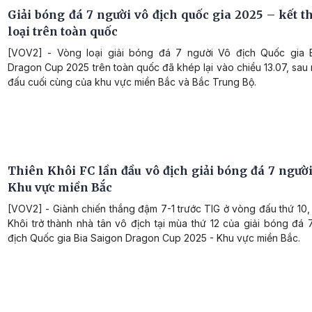
Giải bóng đá 7 người vô địch quốc gia 2025 – kết t
loại trên toàn quốc
[VOV2] - Vòng loại giải bóng đá 7 người Vô địch Quốc gia 
Dragon Cup 2025 trên toàn quốc đã khép lại vào chiều 13.07, sau
đấu cuối cùng của khu vực miền Bắc và Bắc Trung Bộ.
Thiên Khôi FC lần đầu vô địch giải bóng đá 7 ngườ
Khu vực miền Bắc
[VOV2] - Giành chiến thắng đậm 7-1 trước TIG ở vòng đấu thứ 10
Khôi trở thành nhà tân vô địch tại mùa thứ 12 của giải bóng đá
địch Quốc gia Bia Saigon Dragon Cup 2025 - Khu vực miền Bắc.