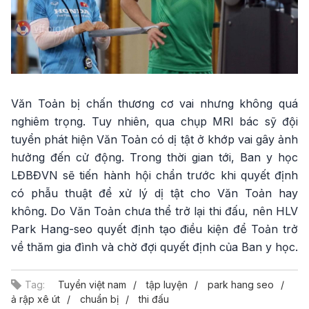
Văn Toản bị chấn thương cơ vai nhưng không quá
nghiêm trọng. Tuy nhiên, qua chụp MRI bác sỹ đội
tuyển phát hiện Văn Toản có dị tật ở khớp vai gây ảnh
hưởng đến cử động. Trong thời gian tới, Ban y học
LĐBĐVN sẽ tiến hành hội chẩn trước khi quyết định
có phẫu thuật để xử lý dị tật cho Văn Toản hay
không. Do Văn Toản chưa thể trở lại thi đấu, nên HLV
Park Hang-seo quyết định tạo điều kiện để Toản trở
về thăm gia đình và chờ đợi quyết định của Ban y học.
Tag:
Tuyển việt nam
tập luyện
park hang seo
ả rập xê út
chuẩn bị
thi đấu