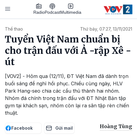
Nhảy đến nội dung
Podcast
Radio
Multimedia
Main navigation
Thể thao
Thứ bảy, 07:27, 13/11/2021
Tuyển Việt Nam chuẩn bị
cho trận đấu với Ả -rập Xê -
út
[VOV2] - Hôm qua (12/11), ĐT Việt Nam đã dành trọn
buổi sáng để nghỉ hồi phục. Chiều cùng ngày, HLV
Park Hang-seo chia các cầu thủ thành hai nhóm.
Nhóm đá chính trong trận đấu với ĐT Nhật Bản tập
gym tại khách sạn, nhóm còn lại ra sân tập rèn chiến
thuật.
Hoàng Tùng
Facebook
Gửi mail