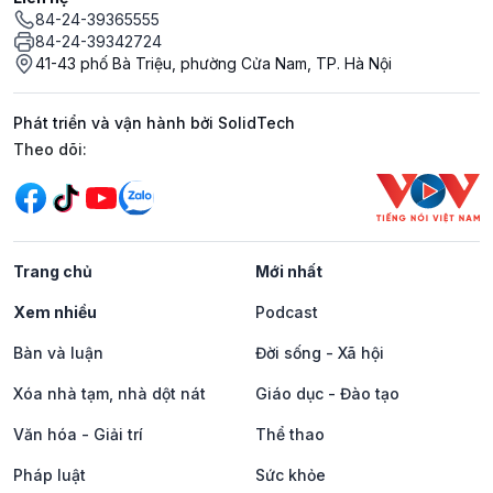
84-24-39365555
84-24-39342724
41-43 phố Bà Triệu, phường Cửa Nam, TP. Hà Nội
Phát triển và vận hành bởi SolidTech
Mạng xã hội
Theo dõi:
Trang chủ
Mới nhất
Xem nhiều
Podcast
Bàn và luận
Đời sống - Xã hội
Xóa nhà tạm, nhà dột nát
Giáo dục - Đào tạo
Văn hóa - Giải trí
Thể thao
Pháp luật
Sức khỏe