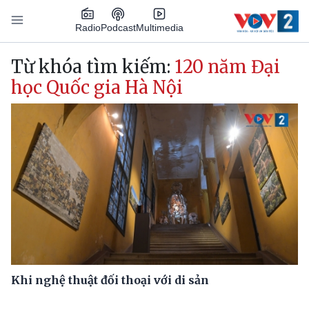
Nhảy đến nội dung
Podcast
Radio
Multimedia
Main navigation
Từ khóa tìm kiếm:
120 năm Đại
học Quốc gia Hà Nội
Khi nghệ thuật đối thoại với di sản