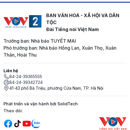
BAN VĂN HOÁ - XÃ HỘI VÀ DÂN
TỘC
Đài Tiếng nói Việt Nam
Trưởng ban: Nhà báo TUYẾT MAI
Phó trưởng ban: Nhà báo Hồng Lan, Xuân Thọ, Xuân
Thân, Hoài Thu
Liên hệ
84-24-39365555
84-24-39342724
41-43 phố Bà Triệu, phường Cửa Nam, TP. Hà Nội
Phát triển và vận hành bởi SolidTech
Mạng xã hội
Theo dõi: