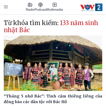
Nhảy đến nội dung
Podcast
Radio
Multimedia
Main navigation
Từ khóa tìm kiếm:
133 năm sinh
nhật Bác
“Tháng 5 nhớ Bác”: Tình cảm thiêng liêng của
đồng bào các dân tộc với Bác Hồ