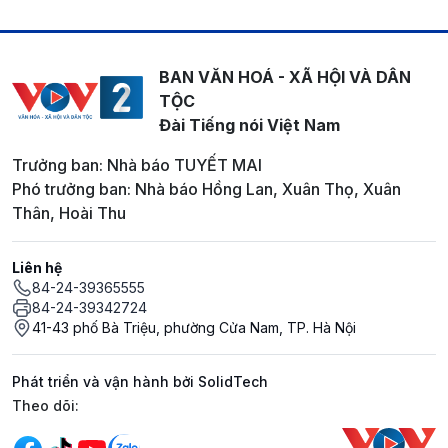
BAN VĂN HOÁ - XÃ HỘI VÀ DÂN
TỘC
Đài Tiếng nói Việt Nam
Trưởng ban: Nhà báo TUYẾT MAI
Phó trưởng ban: Nhà báo Hồng Lan, Xuân Thọ, Xuân
Thân, Hoài Thu
Liên hệ
84-24-39365555
84-24-39342724
41-43 phố Bà Triệu, phường Cửa Nam, TP. Hà Nội
Phát triển và vận hành bởi SolidTech
Mạng xã hội
Theo dõi: