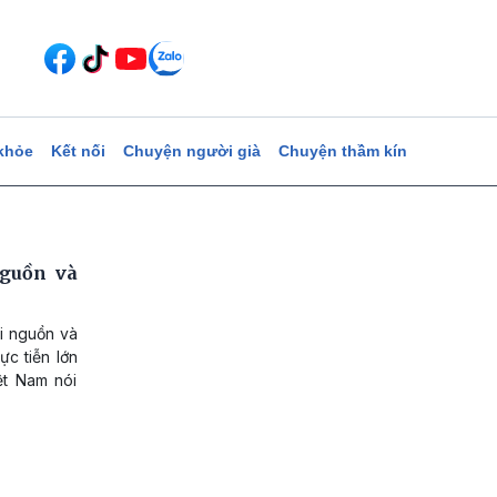
khỏe
Kết nối
Chuyện người già
Chuyện thầm kín
guồn và
i nguồn và
ực tiễn lớn
ệt Nam nói