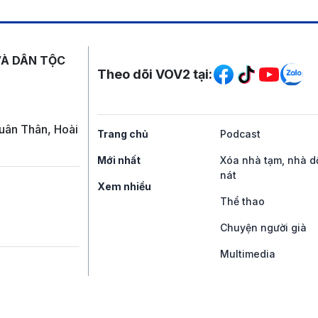
Mạng xã hội
VÀ DÂN TỘC
Theo dõi VOV2 tại:
uân Thân, Hoài
Trang chủ
Podcast
Mới nhất
Xóa nhà tạm, nhà d
nát
Xem nhiều
Thể thao
Chuyện người già
Multimedia