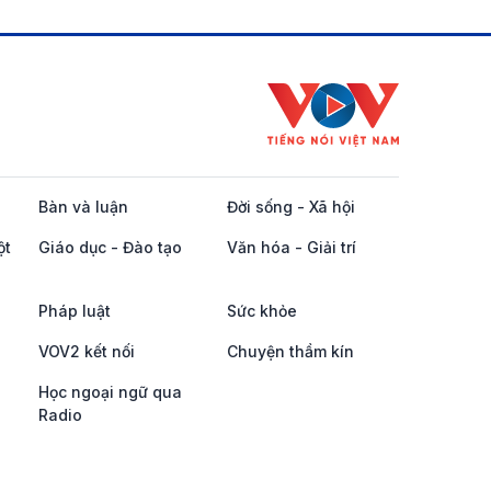
Bàn và luận
Đời sống - Xã hội
ột
Giáo dục - Đào tạo
Văn hóa - Giải trí
Pháp luật
Sức khỏe
VOV2 kết nối
Chuyện thầm kín
Học ngoại ngữ qua
Radio