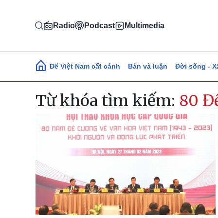
Nhảy đến nội dung
Radio
Podcast
Multimedia
Main navigation
Để Việt Nam cất cánh
Bàn và luận
Đời sống - X
Từ khóa tìm kiếm:
80 Đ