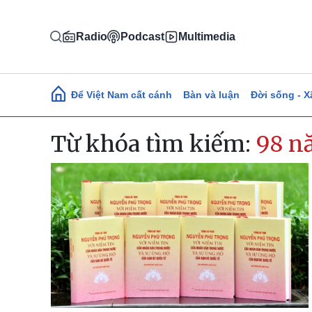
Nhảy đến nội dung
Radio
Podcast
Multimedia
Main navigation
Để Việt Nam cất cánh
Bàn và luận
Đời sống - X
Từ khóa tìm kiếm:
98 n