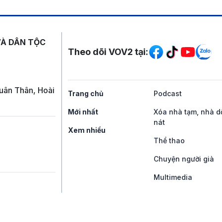
Mạng xã hội
VÀ DÂN TỘC
Theo dõi VOV2 tại:
uân Thân, Hoài
Trang chủ
Podcast
Mới nhất
Xóa nhà tạm, nhà d
nát
Xem nhiều
Thể thao
Chuyện người già
Multimedia