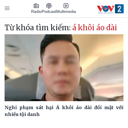
Nhảy đến nội dung
Podcast
Radio
Multimedia
Main navigation
Từ khóa tìm kiếm:
á khôi áo dài
Nghi phạm sát hại Á khôi áo dài đối mặt với
nhiều tội danh