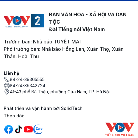
BAN VĂN HOÁ - XÃ HỘI VÀ DÂN
TỘC
Đài Tiếng nói Việt Nam
Trưởng ban: Nhà báo TUYẾT MAI
Phó trưởng ban: Nhà báo Hồng Lan, Xuân Thọ, Xuân
Thân, Hoài Thu
Liên hệ
84-24-39365555
84-24-39342724
41-43 phố Bà Triệu, phường Cửa Nam, TP. Hà Nội
Phát triển và vận hành bởi SolidTech
Mạng xã hội
Theo dõi: