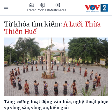
Nhảy đến nội dung
Podcast
Radio
Multimedia
Main navigation
Từ khóa tìm kiếm:
A Lưới Thừa
Thiên Huế
Tăng cường hoạt động văn hóa, nghệ thuật phục
vụ vùng sâu, vùng xa, biên giới