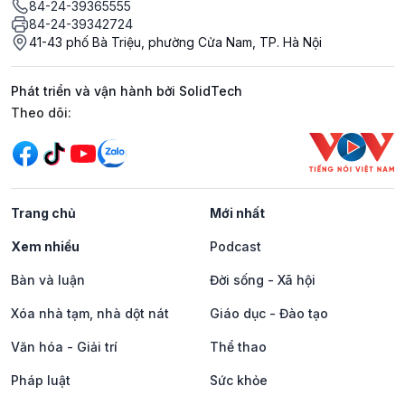
84-24-39365555
84-24-39342724
41-43 phố Bà Triệu, phường Cửa Nam, TP. Hà Nội
Phát triển và vận hành bởi SolidTech
Mạng xã hội
Theo dõi:
Trang chủ
Mới nhất
Xem nhiều
Podcast
Bàn và luận
Đời sống - Xã hội
Xóa nhà tạm, nhà dột nát
Giáo dục - Đào tạo
Văn hóa - Giải trí
Thể thao
Pháp luật
Sức khỏe