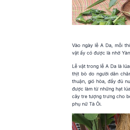
Vào ngày lễ A Da, mỗi th
vật ấy có được là nhờ Yà
Lễ vật trong lễ A Da là lú
thịt bò do người dân ch
thuận, gió hòa, đầy đủ nư
được làm từ những hạt lú
cây tre tượng trưng cho b
phụ nữ Tà Ôi.