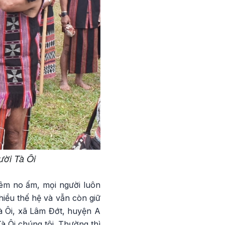
ười Tà Ôi
êm no ấm, mọi người luôn
iều thế hệ và vẫn còn giữ
à Ôi, xã Lâm Đớt, huyện A
à Ôi chúng tôi. Thường thì