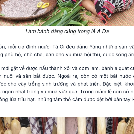
Làm bánh dâng cúng trong lễ A Da
ôn, mỗi gia đình người Tà Ôi đều dâng Yàng những sản vậ
ng phù hộ, chở che, ban cho vụ mùa bội thu, cuộc sống ấm
a mới gặt về được nấu thành xôi và cơm lam, bánh a quát cùng
ăn nuôi và săn bắt được. Ngoài ra, còn có một bát nướ
ớc cho cây trồng sinh trưởng và phát triển. Đặc biệt, kh
a ngon nhất trong vụ mùa vừa qua. Trong mâm lễ còn có n
ông lúa trĩu hạt, những tấm thổ cẩm được dệt bởi bàn tay k