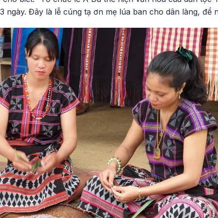
3 ngày. Đây là lễ cúng tạ ơn mẹ lúa ban cho dân làng, để