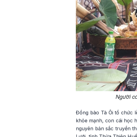
Người có
Đồng bào Tà Ôi tổ chức 
khỏe mạnh, con cái học h
nguyên bản sắc truyền th
Lưới, tỉnh Thừa Thiên Huế