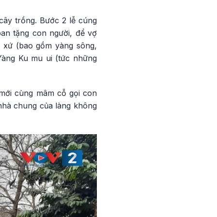
 cây trồng. Bước 2 lễ cúng
ban tặng con người, để vợ
 xứ (bao gồm yàng sông,
g Yàng Ku mu ui (tức những
 mới cùng mâm cỗ gọi con
 nhà chung của làng không