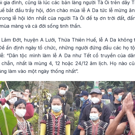
i gia đình, cũng là lúc các bản làng người Tà Ôi trên dã
uế bắt đầu trẩy hội, đón chào mùa lễ A Da tức lễ mừng ăn
trong lễ hội lớn nhất của người Tà Ôi để tạ ơn trời đất, đấ
mùa màng và cả đời sống tinh thần.
Lâm Đớt, huyện A Lưới, Thừa Thiên Huế, lễ A Da không 
ể ấn định ngày tổ chức, những người đứng đầu các họ t
ễ: “Dân tộc mình làm lễ A Da như Tết cổ truyền của dâ
 chẵn, nhất là mùng 4, 12 hoặc 24/12 âm lịch. Họ nào cũ
ũng làm vào một ngày thống nhất”.