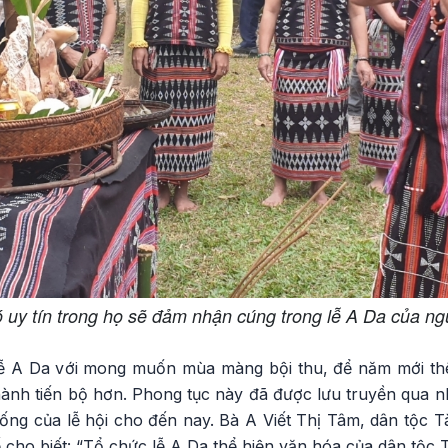
 uy tín trong họ sẽ đảm nhận cúng trong lễ A Da của ng
lễ A Da với mong muốn mùa màng bội thu, để năm mới th
ành tiến bộ hơn. Phong tục này đã được lưu truyền qua nh
ống của lễ hội cho đến nay. Bà A Viết Thị Tâm, dân tộc T
 cho biết: “Tổ chức lễ A Da thể hiện văn hóa của dân tộc T