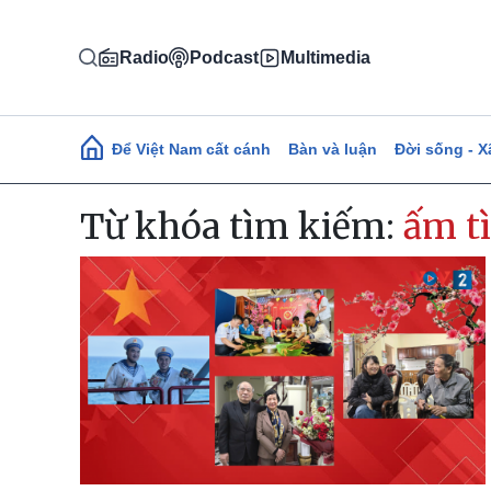
Nhảy đến nội dung
Radio
Podcast
Multimedia
Main navigation
Để Việt Nam cất cánh
Bàn và luận
Đời sống - X
Từ khóa tìm kiếm:
ấm t