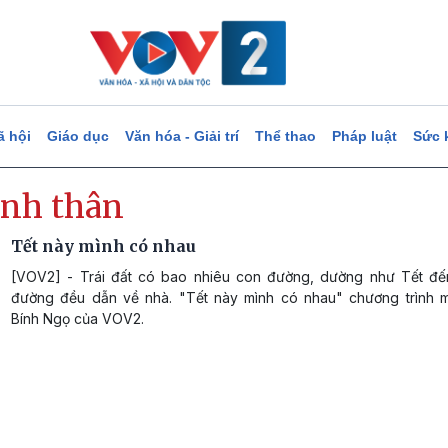
ã hội
Giáo dục
Văn hóa - Giải trí
Thể thao
Pháp luật
Sức 
ình thân
Tết này mình có nhau
[VOV2] - Trái đất có bao nhiêu con đường, dường như Tết đế
đường đều dẫn về nhà. "Tết này mình có nhau" chương trình
Bính Ngọ của VOV2.