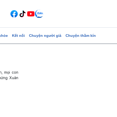
khỏe
Kết nối
Chuyện người già
Chuyện thầm kín
n, mọi con
 mừng Xuân