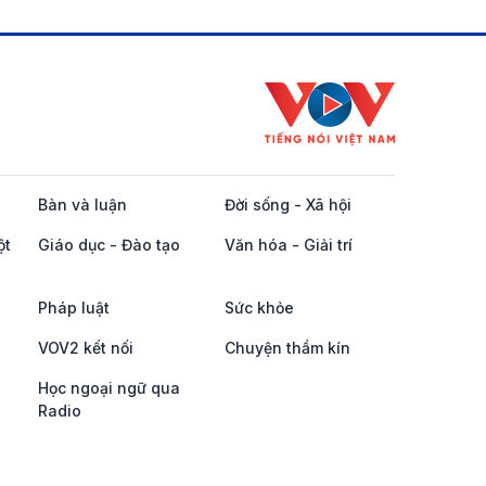
Bàn và luận
Đời sống - Xã hội
ột
Giáo dục - Đào tạo
Văn hóa - Giải trí
Pháp luật
Sức khỏe
VOV2 kết nối
Chuyện thầm kín
Học ngoại ngữ qua
Radio