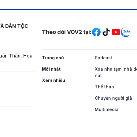
Mạng xã hội
VÀ DÂN TỘC
Theo dõi VOV2 tại:
uân Thân, Hoài
Trang chủ
Podcast
Mới nhất
Xóa nhà tạm, nhà d
nát
Xem nhiều
Thể thao
Chuyện người già
Multimedia