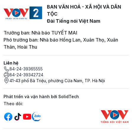
BAN VĂN HOÁ - XÃ HỘI VÀ DÂN
TỘC
Đài Tiếng nói Việt Nam
Trưởng ban: Nhà báo TUYẾT MAI
Phó trưởng ban: Nhà báo Hồng Lan, Xuân Thọ, Xuân
Thân, Hoài Thu
Liên hệ
84-24-39365555
84-24-39342724
41-43 phố Bà Triệu, phường Cửa Nam, TP. Hà Nội
Phát triển và vận hành bởi SolidTech
Mạng xã hội
Theo dõi: