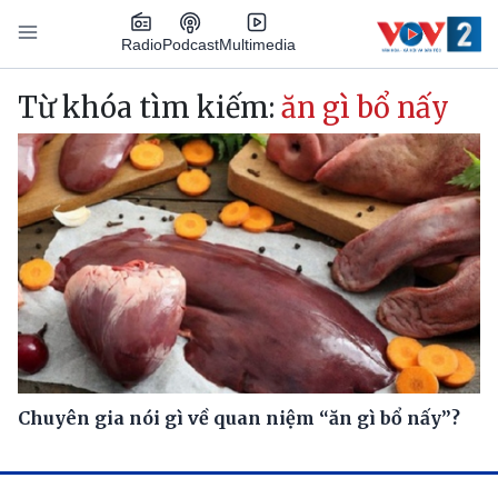
Nhảy đến nội dung
Podcast
Radio
Multimedia
Main navigation
Từ khóa tìm kiếm:
ăn gì bổ nấy
Chuyên gia nói gì về quan niệm “ăn gì bổ nấy”?