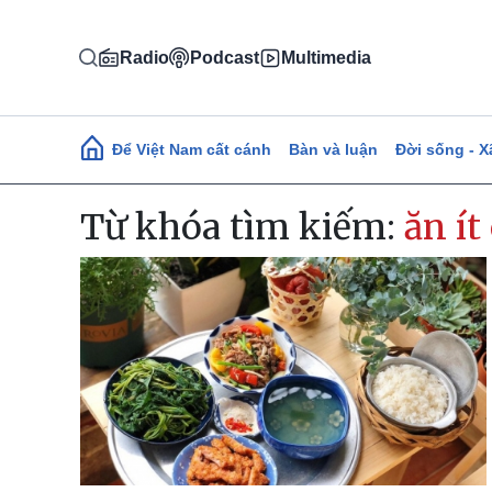
Nhảy đến nội dung
Radio
Podcast
Multimedia
Main navigation
Để Việt Nam cất cánh
Bàn và luận
Đời sống - X
Từ khóa tìm kiếm:
ăn ít