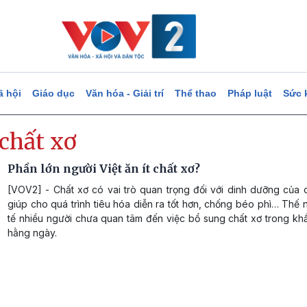
ã hội
Giáo dục
Văn hóa - Giải trí
Thể thao
Pháp luật
Sức 
 chất xơ
Phần lớn người Việt ăn ít chất xơ?
[VOV2] - Chất xơ có vai trò quan trọng đối với dinh dưỡng của 
giúp cho quá trình tiêu hóa diễn ra tốt hơn, chống béo phì… Thế
tế nhiều người chưa quan tâm đến việc bổ sung chất xơ trong kh
hằng ngày.