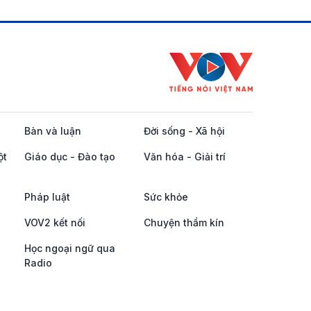
Bàn và luận
Đời sống - Xã hội
ột
Giáo dục - Đào tạo
Văn hóa - Giải trí
Pháp luật
Sức khỏe
VOV2 kết nối
Chuyện thầm kín
Học ngoại ngữ qua
Radio