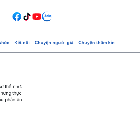
khỏe
Kết nối
Chuyện người già
Chuyện thầm kín
cơ thể như:
 nhưng thực
ẩu phần ăn