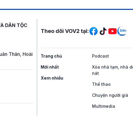
Mạng xã hội
VÀ DÂN TỘC
Theo dõi VOV2 tại:
uân Thân, Hoài
Trang chủ
Podcast
Mới nhất
Xóa nhà tạm, nhà d
nát
Xem nhiều
Thể thao
Chuyện người già
Multimedia