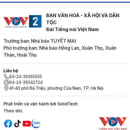
BAN VĂN HOÁ - XÃ HỘI VÀ DÂN
TỘC
Đài Tiếng nói Việt Nam
Trưởng ban: Nhà báo TUYẾT MAI
Phó trưởng ban: Nhà báo Hồng Lan, Xuân Thọ, Xuân
Thân, Hoài Thu
Liên hệ
84-24-39365555
84-24-39342724
41-43 phố Bà Triệu, phường Cửa Nam, TP. Hà Nội
Phát triển và vận hành bởi SolidTech
Mạng xã hội
Theo dõi: