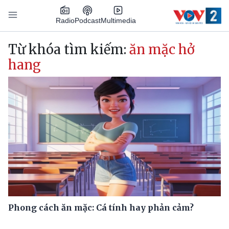
Nhảy đến nội dung
Podcast
Radio
Multimedia
Main navigation
Từ khóa tìm kiếm:
ăn mặc hở
hang
Phong cách ăn mặc: Cá tính hay phản cảm?