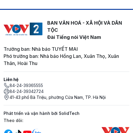
BAN VĂN HOÁ - XÃ HỘI VÀ DÂN
TỘC
Đài Tiếng nói Việt Nam
Trưởng ban: Nhà báo TUYẾT MAI
Phó trưởng ban: Nhà báo Hồng Lan, Xuân Thọ, Xuân
Thân, Hoài Thu
Liên hệ
84-24-39365555
84-24-39342724
41-43 phố Bà Triệu, phường Cửa Nam, TP. Hà Nội
Phát triển và vận hành bởi SolidTech
Mạng xã hội
Theo dõi: