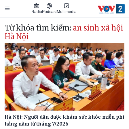
Nhảy đến nội dung
Podcast
Radio
Multimedia
Main navigation
Từ khóa tìm kiếm:
an sinh xã hội
Hà Nội
Hà Nội: Người dân được khám sức khỏe miễn phí
hằng năm từ tháng 7/2026