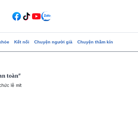
khỏe
Kết nối
Chuyện người già
Chuyện thầm kín
an toàn"
hức lễ mít