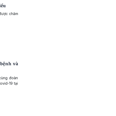
iều
g được chăm
 bệnh và
 cùng đoàn
vid-19 tại