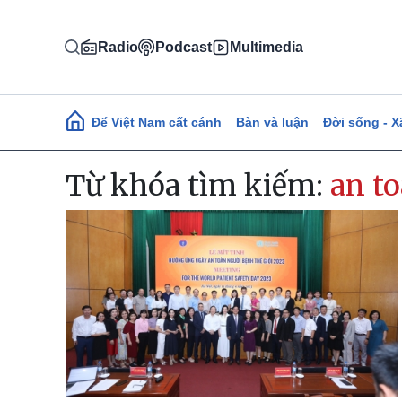
Nhảy đến nội dung
Radio
Podcast
Multimedia
Main navigation
Để Việt Nam cất cánh
Bàn và luận
Đời sống - X
Từ khóa tìm kiếm:
an t