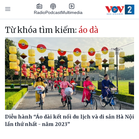
Nhảy đến nội dung
Podcast
Radio
Multimedia
Main navigation
Từ khóa tìm kiếm:
áo dà
Diễu hành “Áo dài kết nối du lịch và di sản Hà Nội
lần thứ nhất - năm 2023”