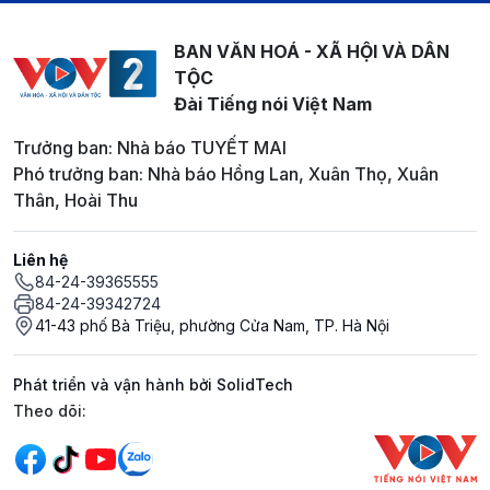
BAN VĂN HOÁ - XÃ HỘI VÀ DÂN
TỘC
Đài Tiếng nói Việt Nam
Trưởng ban: Nhà báo TUYẾT MAI
Phó trưởng ban: Nhà báo Hồng Lan, Xuân Thọ, Xuân
Thân, Hoài Thu
Liên hệ
84-24-39365555
84-24-39342724
41-43 phố Bà Triệu, phường Cửa Nam, TP. Hà Nội
Phát triển và vận hành bởi SolidTech
Mạng xã hội
Theo dõi: