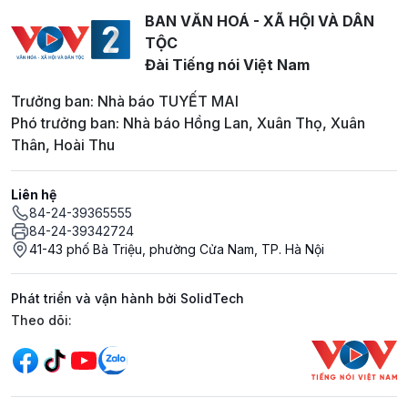
BAN VĂN HOÁ - XÃ HỘI VÀ DÂN
TỘC
Đài Tiếng nói Việt Nam
Trưởng ban: Nhà báo TUYẾT MAI
Phó trưởng ban: Nhà báo Hồng Lan, Xuân Thọ, Xuân
Thân, Hoài Thu
Liên hệ
84-24-39365555
84-24-39342724
41-43 phố Bà Triệu, phường Cửa Nam, TP. Hà Nội
Phát triển và vận hành bởi SolidTech
Mạng xã hội
Theo dõi: