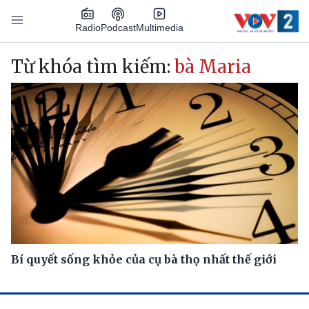
Nhảy đến nội dung
Podcast
Radio
Multimedia
Main navigation
Từ khóa tìm kiếm:
bà Maria
Bí quyết sống khỏe của cụ bà thọ nhất thế giới