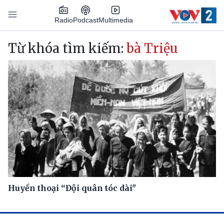
Nhảy đến nội dung
Podcast
Radio
Multimedia
Main navigation
Từ khóa tìm kiếm:
bà Triệu
Huyền thoại “Đội quân tóc dài"