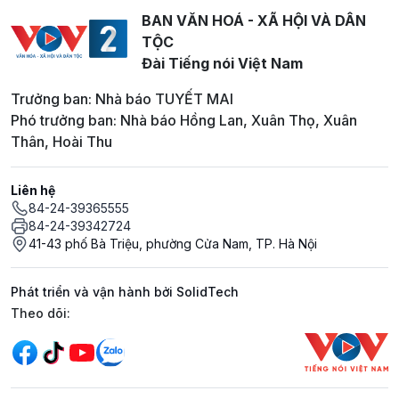
BAN VĂN HOÁ - XÃ HỘI VÀ DÂN
TỘC
Đài Tiếng nói Việt Nam
Trưởng ban: Nhà báo TUYẾT MAI
Phó trưởng ban: Nhà báo Hồng Lan, Xuân Thọ, Xuân
Thân, Hoài Thu
Liên hệ
84-24-39365555
84-24-39342724
41-43 phố Bà Triệu, phường Cửa Nam, TP. Hà Nội
Phát triển và vận hành bởi SolidTech
Mạng xã hội
Theo dõi: