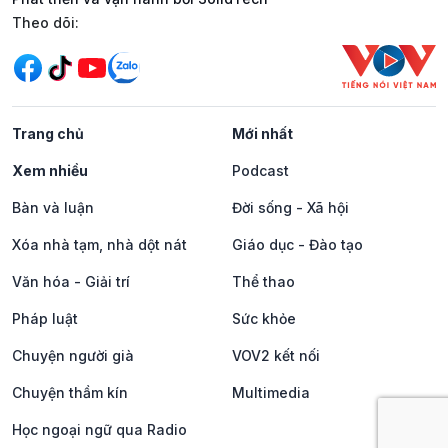
Mạng xã hội
Theo dõi:
Trang chủ
Mới nhất
Xem nhiều
Podcast
Bàn và luận
Đời sống - Xã hội
Xóa nhà tạm, nhà dột nát
Giáo dục - Đào tạo
Văn hóa - Giải trí
Thể thao
Pháp luật
Sức khỏe
Chuyện người già
VOV2 kết nối
Chuyện thầm kín
Multimedia
Học ngoại ngữ qua Radio