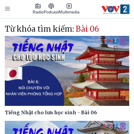
Nhảy đến nội dung
Podcast
Radio
Multimedia
Main navigation
Từ khóa tìm kiếm:
Bài 06
Tiếng Nhật cho lưu học sinh - Bài 06