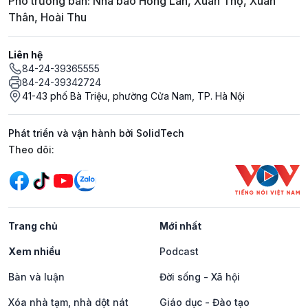
Phó trưởng ban: Nhà báo Hồng Lan, Xuân Thọ, Xuân
Thân, Hoài Thu
Liên hệ
84-24-39365555
84-24-39342724
41-43 phố Bà Triệu, phường Cửa Nam, TP. Hà Nội
Phát triển và vận hành bởi SolidTech
Mạng xã hội
Theo dõi:
Trang chủ
Mới nhất
Xem nhiều
Podcast
Bàn và luận
Đời sống - Xã hội
Xóa nhà tạm, nhà dột nát
Giáo dục - Đào tạo