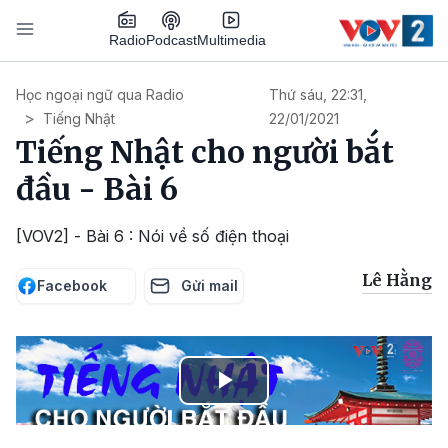
Nhảy đến nội dung
Podcast
Radio
Multimedia
Main navigation
Học ngoại ngữ qua Radio
Thứ sáu, 22:31,
Tiếng Nhật
22/01/2021
Tiếng Nhật cho người bắt
đầu - Bài 6
[VOV2] - Bài 6 : Nói về số điện thoại
Lê Hằng
Facebook
Gửi mail
Play