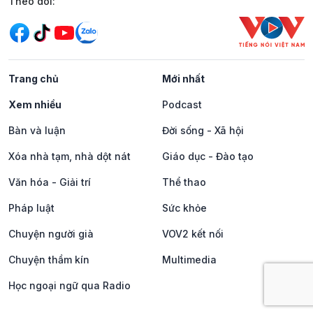
Mạng xã hội
Theo dõi:
Trang chủ
Mới nhất
Xem nhiều
Podcast
Bàn và luận
Đời sống - Xã hội
Xóa nhà tạm, nhà dột nát
Giáo dục - Đào tạo
Văn hóa - Giải trí
Thể thao
Pháp luật
Sức khỏe
Chuyện người già
VOV2 kết nối
Chuyện thầm kín
Multimedia
Học ngoại ngữ qua Radio