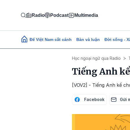
Nhảy đến nội dung
Radio
Podcast
Multimedia
Main navigation
Để Việt Nam cất cánh
Bàn và luận
Đời sống - X
Học ngoại ngữ qua Radio
Tiếng Anh kể
[VOV2] - Tiếng Anh kể ch
Facebook
Gửi 