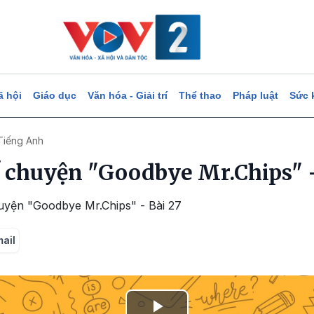
ã hội
Giáo dục
Văn hóa - Giải trí
Thể thao
Pháp luật
Sức 
Tiếng Anh
 chuyện "Goodbye Mr.Chips" -
uyện "Goodbye Mr.Chips" - Bài 27
mail