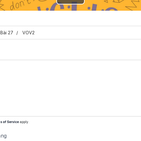
Play
Video
Bài 27
VOV2
s of Service
apply.
ăng