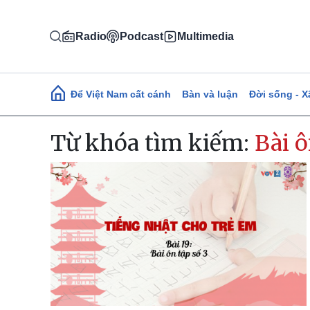
Nhảy đến nội dung
Radio
Podcast
Multimedia
Main navigation
Để Việt Nam cất cánh
Bàn và luận
Đời sống - X
Từ khóa tìm kiếm:
Bài ô