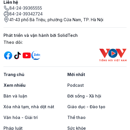
Liên hệ
84-24-39365555
84-24-39342724
41-43 phố Bà Triệu, phường Cửa Nam, TP. Hà Nội
Phát triển và vận hành bởi SolidTech
Mạng xã hội
Theo dõi:
Trang chủ
Mới nhất
Xem nhiều
Podcast
Bàn và luận
Đời sống - Xã hội
Xóa nhà tạm, nhà dột nát
Giáo dục - Đào tạo
Văn hóa - Giải trí
Thể thao
Pháp luật
Sức khỏe