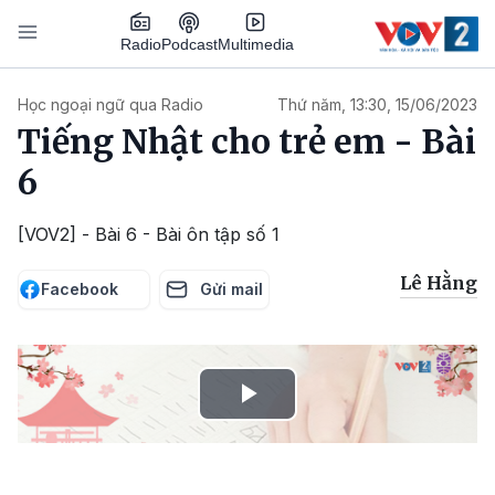
Nhảy đến nội dung
Podcast
Radio
Multimedia
Main navigation
Học ngoại ngữ qua Radio
Thứ năm, 13:30, 15/06/2023
Tiếng Nhật cho trẻ em - Bài
6
[VOV2] - Bài 6 - Bài ôn tập số 1
Lê Hằng
Facebook
Gửi mail
Play
Video