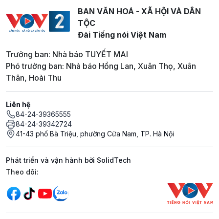
BAN VĂN HOÁ - XÃ HỘI VÀ DÂN
TỘC
Đài Tiếng nói Việt Nam
Trưởng ban: Nhà báo TUYẾT MAI
Phó trưởng ban: Nhà báo Hồng Lan, Xuân Thọ, Xuân
Thân, Hoài Thu
Liên hệ
84-24-39365555
84-24-39342724
41-43 phố Bà Triệu, phường Cửa Nam, TP. Hà Nội
Phát triển và vận hành bởi SolidTech
Mạng xã hội
Theo dõi: