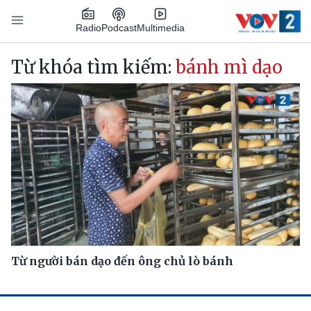
Nhảy đến nội dung
Podcast
Radio
Multimedia
Main navigation
Từ khóa tìm kiếm:
bánh mì dạo
Từ người bán dạo đến ông chủ lò bánh