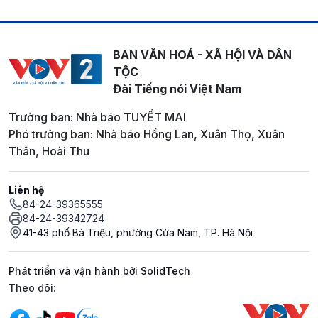
BAN VĂN HOÁ - XÃ HỘI VÀ DÂN
TỘC
Đài Tiếng nói Việt Nam
Trưởng ban: Nhà báo TUYẾT MAI
Phó trưởng ban: Nhà báo Hồng Lan, Xuân Thọ, Xuân
Thân, Hoài Thu
Liên hệ
84-24-39365555
84-24-39342724
41-43 phố Bà Triệu, phường Cửa Nam, TP. Hà Nội
Phát triển và vận hành bởi SolidTech
Mạng xã hội
Theo dõi: