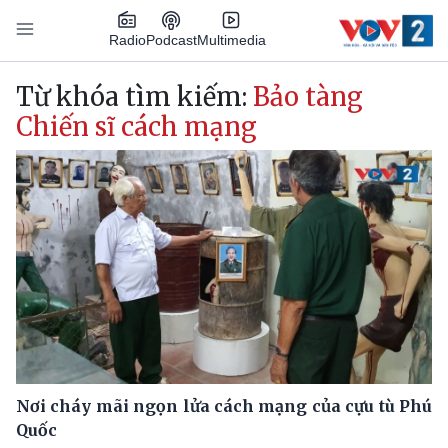
Nhảy đến nội dung
Podcast
Radio
Multimedia
Main navigation
Từ khóa tìm kiếm:
Bảo tàng
Chiến sĩ cách mạng
Nơi cháy mãi ngọn lửa cách mạng của cựu tù Phú
Quốc