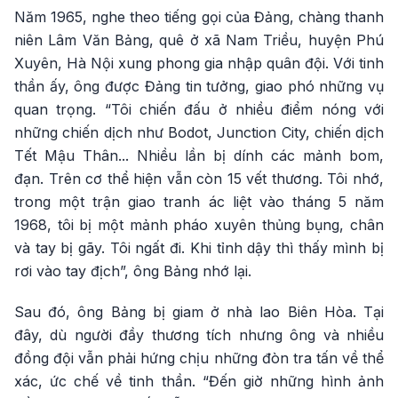
Năm 1965, nghe theo tiếng gọi của Đảng, chàng thanh
niên Lâm Văn Bảng, quê ở xã Nam Triều, huyện Phú
Xuyên, Hà Nội xung phong gia nhập quân đội. Với tinh
thần ấy, ông được Đảng tin tưởng, giao phó những vụ
quan trọng. “Tôi chiến đấu ở nhiều điểm nóng với
những chiến dịch như Bodot, Junction City, chiến dịch
Tết Mậu Thân... Nhiều lần bị dính các mảnh bom,
đạn. Trên cơ thể hiện vẫn còn 15 vết thương. Tôi nhớ,
trong một trận giao tranh ác liệt vào tháng 5 năm
1968, tôi bị một mảnh pháo xuyên thủng bụng, chân
và tay bị gãy. Tôi ngất đi. Khi tỉnh dậy thì thấy mình bị
rơi vào tay địch”, ông Bảng nhớ lại.
Sau đó, ông Bảng bị giam ở nhà lao Biên Hòa. Tại
đây, dù người đầy thương tích nhưng ông và nhiều
đồng đội vẫn phải hứng chịu những đòn tra tấn về thể
xác, ức chế về tinh thần. “Đến giờ những hình ảnh