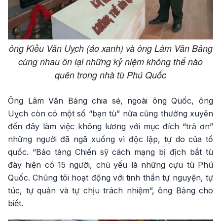
ông Kiều Văn Uỵch (áo xanh) và ông Lâm Văn Bảng
cùng nhau ôn lại những kỷ niệm không thể nào
quên trong nhà tù Phú Quốc
Ông Lâm Văn Bảng chia sẻ, ngoài ông Quốc, ông
Uỵch còn có một số “bạn tù” nữa cũng thường xuyên
đến đây làm việc không lương với mục đích “trả ơn”
những người đã ngã xuống vì độc lập, tự do của tổ
quốc. “Bảo tàng Chiến sỹ cách mạng bị địch bắt tù
đày hiện có 15 người, chủ yếu là những cựu tù Phú
Quốc. Chúng tôi hoạt động với tinh thần tự nguyện, tự
túc, tự quản và tự chịu trách nhiệm”, ông Bảng cho
biết.