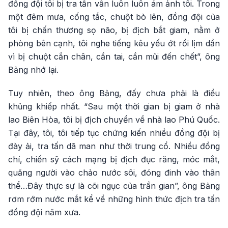
đồng đội tôi bị tra tấn vẫn luôn luôn ám ảnh tôi. Trong
một đêm mưa, cống tắc, chuột bò lên, đồng đội của
tôi bị chấn thương sọ não, bị địch bắt giam, nằm ở
phòng bên cạnh, tôi nghe tiếng kêu yếu ớt rồi lịm dần
vì bị chuột cắn chân, cắn tai, cắn mũi đến chết”, ông
Bảng nhớ lại.
Tuy nhiên, theo ông Bảng, đấy chưa phải là điều
khủng khiếp nhất. “Sau một thời gian bị giam ở nhà
lao Biên Hòa, tôi bị địch chuyển về nhà lao Phú Quốc.
Tại đây, tôi, tôi tiếp tục chứng kiến nhiều đồng đội bị
đày ải, tra tấn dã man như thời trung cổ. Nhiều đồng
chí, chiến sỹ cách mạng bị địch đục răng, móc mắt,
quăng người vào chảo nước sôi, đóng đinh vào thân
thể…Đây thực sự là cõi ngục của trần gian”, ông Bảng
rơm rớm nước mắt kể về những hình thức địch tra tấn
đồng đội năm xưa.