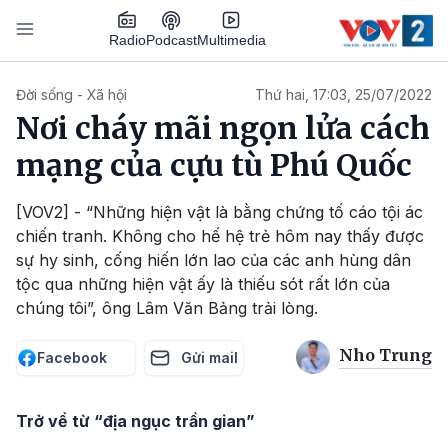
Nhảy đến nội dung
Podcast
Radio
Multimedia
Main navigation
Đời sống - Xã hội
Thứ hai, 17:03, 25/07/2022
Nơi cháy mãi ngọn lửa cách
mạng của cựu tù Phú Quốc
[VOV2] - “Những hiện vật là bằng chứng tố cáo tội ác
chiến tranh. Không cho hế hệ trẻ hôm nay thấy được
sự hy sinh, cống hiến lớn lao của các anh hùng dân
tộc qua những hiện vật ấy là thiếu sót rất lớn của
chúng tôi”, ông Lâm Văn Bảng trải lòng.
Nho Trung
Facebook
Gửi mail
Trở về từ “địa ngục trần gian”