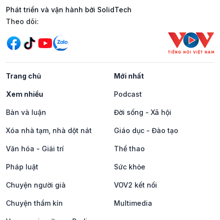
Phát triển và vận hành bởi SolidTech
Mạng xã hội
Theo dõi:
Trang chủ
Mới nhất
Xem nhiều
Podcast
Bàn và luận
Đời sống - Xã hội
Xóa nhà tạm, nhà dột nát
Giáo dục - Đào tạo
Văn hóa - Giải trí
Thể thao
Pháp luật
Sức khỏe
Chuyện người già
VOV2 kết nối
Chuyện thầm kín
Multimedia