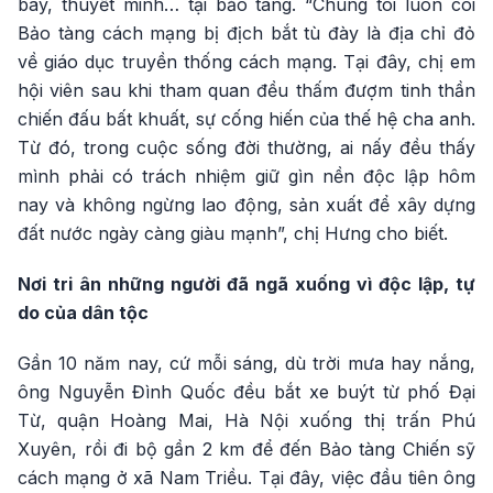
bày, thuyết minh… tại bảo tàng. “Chúng tôi luôn coi
Bảo tàng cách mạng bị địch bắt tù đày là địa chỉ đỏ
về giáo dục truyền thống cách mạng. Tại đây, chị em
hội viên sau khi tham quan đều thấm đượm tinh thần
chiến đấu bất khuất, sự cống hiến của thế hệ cha anh.
Từ đó, trong cuộc sống đời thường, ai nấy đều thấy
mình phải có trách nhiệm giữ gìn nền độc lập hôm
nay và không ngừng lao động, sản xuất để xây dựng
đất nước ngày càng giàu mạnh”, chị Hưng cho biết.
Nơi tri ân những người đã ngã xuống vì độc lập, tự
do của dân tộc
Gần 10 năm nay, cứ mỗi sáng, dù trời mưa hay nắng,
ông Nguyễn Đình Quốc đều bắt xe buýt từ phố Đại
Từ, quận Hoàng Mai, Hà Nội xuống thị trấn Phú
Xuyên, rồi đi bộ gần 2 km để đến Bảo tàng Chiến sỹ
cách mạng ở xã Nam Triều. Tại đây, việc đầu tiên ông