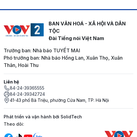
BAN VĂN HOÁ - XÃ HỘI VÀ DÂN
TỘC
Đài Tiếng nói Việt Nam
Trưởng ban: Nhà báo TUYẾT MAI
Phó trưởng ban: Nhà báo Hồng Lan, Xuân Thọ, Xuân
Thân, Hoài Thu
Liên hệ
84-24-39365555
84-24-39342724
41-43 phố Bà Triệu, phường Cửa Nam, TP. Hà Nội
Phát triển và vận hành bởi SolidTech
Mạng xã hội
Theo dõi: