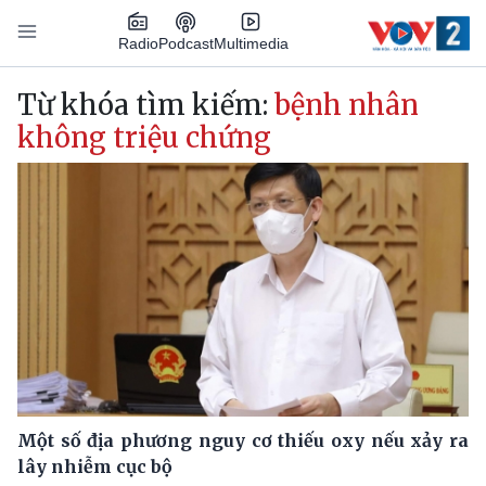
Nhảy đến nội dung
Podcast
Radio
Multimedia
Main navigation
Từ khóa tìm kiếm:
bệnh nhân
không triệu chứng
Một số địa phương nguy cơ thiếu oxy nếu xảy ra
lây nhiễm cục bộ