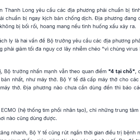
n Thanh Long yêu cầu các địa phương phải chuẩn bị tình
i chuẩn bị ngay kịch bản chống dịch. Địa phương đang c
hông bị bối rối, hoang mang nếu tình huống xấu xảy ra.
ách ly là hai vấn đề Bộ trưởng yêu cầu các địa phương p
ng phải giảm tối đa nguy cơ lây nhiễm chéo "vì chủng virus
bị, Bộ trưởng nhấn mạnh vẫn theo quan điểm
"4 tại chỗ"
,
 bản nhất, như máy thở. Bộ Y tế đã cấp máy thở cho các
máy thở. Địa phương nào chưa cần dùng đến thì báo cá
ECMO (hệ thống tim phổi nhân tạo), chỉ những trung tâm h
nơi nào cũng dùng được.
ăng nhanh, Bộ Y tế cũng rút ngắn thời gian điều trị bệnh