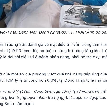
Covid-19 tại Bệnh viện Bệnh Nhiệt đới TP. HCM.Ảnh do bệ
 Trường Sơn đánh giá về mặt điều trị "vẫn trong tầm kiểm
ành, tỷ lệ F0 theo dõi, có triệu chứng trở nặng tăng lên, t
tỷ lệ đòi hỏi điều trị ở bệnh nhân nặng, phải hỗ trợ oxy, 
 của một số địa phương vượt quá khả năng đáp ứng của 
TP. HCM tỷ lệ tử vong hơn 0,6%, tại Đồng Tháp tỷ lệ này c
ử vong ở Việt Nam đang tiệm cận với tỷ lệ tử vong trên thế
trong tình trạng bệnh nhân trở nặng, bắt buộc sử dụng các b
ng Sơn nhấn mạnh.