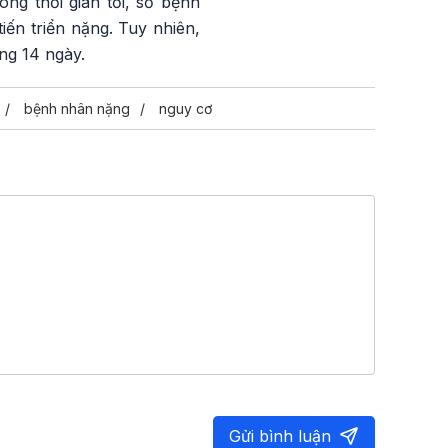
ong thời gian tới, số bệnh
iến triển nặng. Tuy nhiên,
ong 14 ngày.
bệnh nhân nặng
nguy cơ
Gửi bình luận