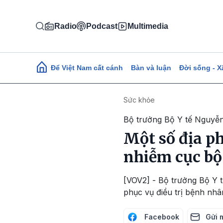
Nhảy đến nội dung
Radio
Podcast
Multimedia
Main navigation
Để Việt Nam cất cánh
Bàn và luận
Đời sống - X
Sức khỏe
Bộ trưởng Bộ Y tế Nguyễ
Một số địa p
nhiễm cục bộ
[VOV2] - Bộ trưởng Bộ Y t
phục vụ điều trị bệnh nh
Facebook
Gửi 