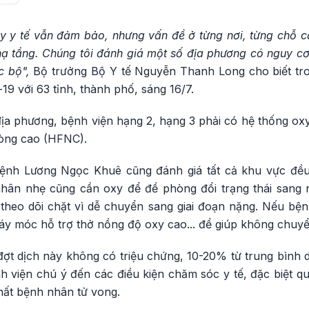
y y tế vẫn đảm bảo, nhưng vấn đề ở từng nơi, từng chỗ cầ
ạ tầng. Chúng tôi đánh giá một số địa phương có nguy cơ 
c bộ",
Bộ trưởng Bộ Y tế Nguyễn Thanh Long cho biết tro
9 với 63 tỉnh, thành phố, sáng 16/7.
địa phương, bệnh viện hạng 2, hạng 3 phải có hệ thống oxy
dòng cao (HFNC).
nh Lương Ngọc Khuê cũng đánh giá tất cả khu vực đều
 nhân nhẹ cũng cần oxy để đề phòng đổi trạng thái sang
 theo dõi chặt vì dễ chuyển sang giai đoạn nặng. Nếu bệ
áy móc hỗ trợ thở nồng độ oxy cao... để giúp không chuy
 dịch này không có triệu chứng, 10-20% từ trung bình di
viện chú ý đến các điều kiện chăm sóc y tế, đặc biệt qu
hất bệnh nhân tử vong.