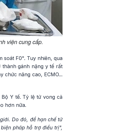
nh viện cung cấp.
 soát F0". Tuy nhiên, qua
rở thành gánh nặng y tế rất
máy chức năng cao, ECMO...
Bộ Y tế. Tỷ lệ tử vong cả
ao hơn nữa.
 giới. Do đó, để hạn chế tử
iện pháp hỗ trợ điều trị",