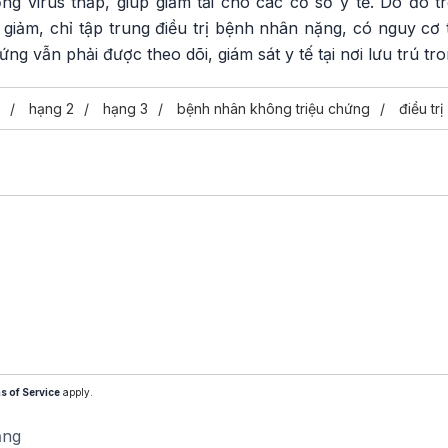
ợng virus thấp, giúp giảm tải cho các cơ sở y tế. Do đó tr
 giảm, chỉ tập trung điều trị bệnh nhân nặng, có nguy cơ t
g vẫn phải được theo dõi, giám sát y tế tại nơi lưu trú tr
hạng 2
hạng 3
bệnh nhân không triệu chứng
điều trị
s of Service
apply.
ăng