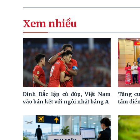
Xem nhiều
Đình Bắc lập cú đúp, Việt Nam
Tăng cư
vào bán kết với ngôi nhất bảng A
tầm điể