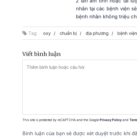
2 lần âm tính hoặc tải lư
nhân tại các bệnh viện sẽ
bệnh nhân không triệu chứn
Tag:
oxy
chuẩn bị
địa phương
bệnh viện
Viết bình luận
This site is protected by reCAPTCHA and the Google
Privacy Policy
and
Term
Bình luận của bạn sẽ được xét duyệt trước khi đ