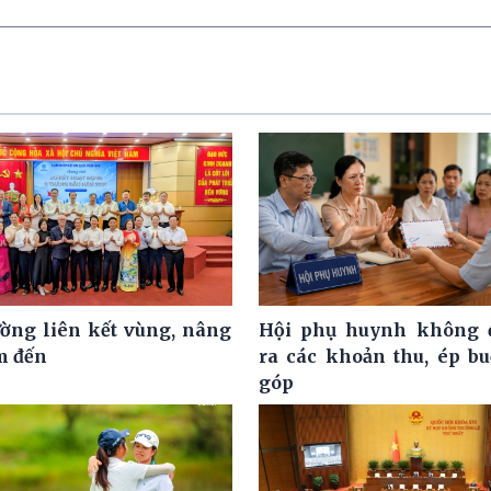
ờng liên kết vùng, nâng
Hội phụ huynh không đ
m đến
ra các khoản thu, ép b
góp