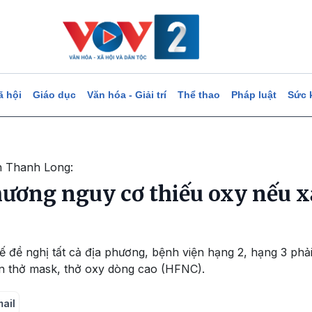
ã hội
Giáo dục
Văn hóa - Giải trí
Thể thao
Pháp luật
Sức 
n Thanh Long:
hương nguy cơ thiếu oxy nếu x
ế đề nghị tất cả địa phương, bệnh viện hạng 2, hạng 3 phả
ân thở mask, thở oxy dòng cao (HFNC).
mail