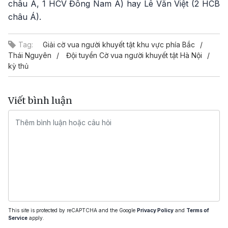
châu Á, 1 HCV Đông Nam Á) hay Lê Văn Việt (2 HCB
châu Á).
Tag:
Giải cờ vua người khuyết tật khu vực phía Bắc
Thái Nguyên
Đội tuyển Cờ vua người khuyết tật Hà Nội
kỳ thủ
Viết bình luận
This site is protected by reCAPTCHA and the Google
Privacy Policy
and
Terms of
Service
apply.