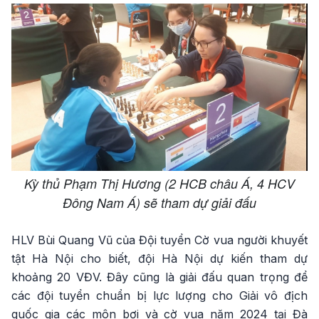
Kỳ thủ Phạm Thị Hương (2 HCB châu Á, 4 HCV
Đông Nam Á) sẽ tham dự giải đấu
HLV Bùi Quang Vũ của Đội tuyển Cờ vua người khuyết
tật Hà Nội cho biết, đội Hà Nội dự kiến tham dự
khoảng 20 VĐV. Đây cũng là giải đấu quan trọng để
các đội tuyển chuẩn bị lực lượng cho Giải vô địch
quốc gia các môn bơi và cờ vua năm 2024 tại Đà