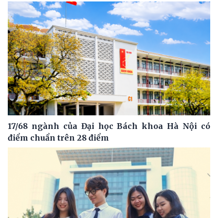
17/68 ngành của Đại học Bách khoa Hà Nội có
điểm chuẩn trên 28 điểm