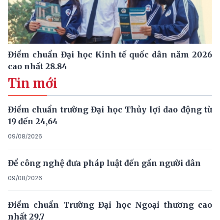
Điểm chuẩn Đại học Kinh tế quốc dân năm 2026
cao nhất 28.84
Tin mới
Điểm chuẩn trường Đại học Thủy lợi dao động từ
19 đến 24,64
09/08/2026
Để công nghệ đưa pháp luật đến gần người dân
09/08/2026
Điểm chuẩn Trường Đại học Ngoại thương cao
nhất 29,7