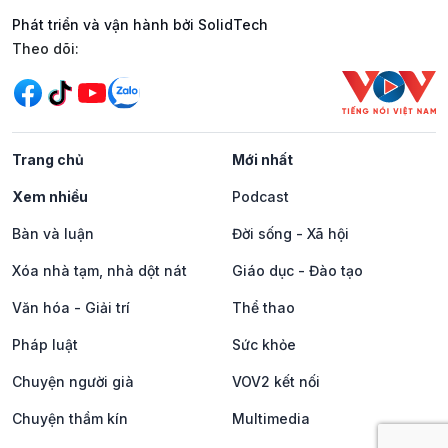
Phát triển và vận hành bởi SolidTech
Mạng xã hội
Theo dõi:
Trang chủ
Mới nhất
Xem nhiều
Podcast
Bàn và luận
Đời sống - Xã hội
Xóa nhà tạm, nhà dột nát
Giáo dục - Đào tạo
Văn hóa - Giải trí
Thể thao
Pháp luật
Sức khỏe
Chuyện người già
VOV2 kết nối
Chuyện thầm kín
Multimedia