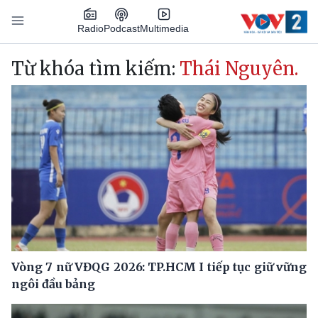
Nhảy đến nội dung
Podcast
Radio
Multimedia
Main navigation
Từ khóa tìm kiếm:
Thái Nguyên.
Vòng 7 nữ VĐQG 2026: TP.HCM I tiếp tục giữ vững
ngôi đầu bảng