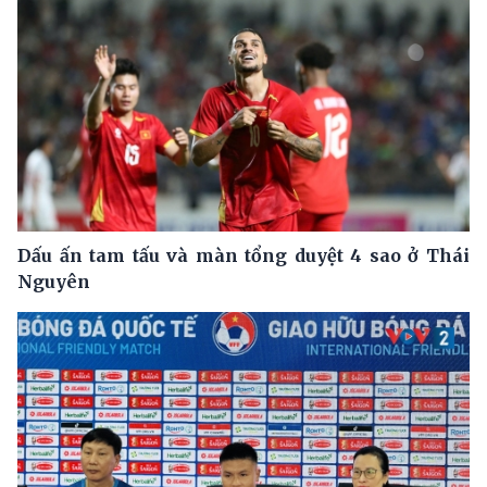
Dấu ấn tam tấu và màn tổng duyệt 4 sao ở Thái
Nguyên