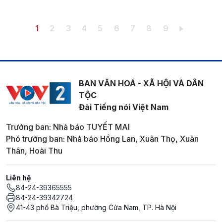
Pagination
Trang hiện thời
Trang
Trang
Trang
Trang
Trang
Trang
Trang
Trang
1
2
3
4
5
6
7
8
9
BAN VĂN HOÁ - XÃ HỘI VÀ DÂN
TỘC
Đài Tiếng nói Việt Nam
Trưởng ban: Nhà báo TUYẾT MAI
Phó trưởng ban: Nhà báo Hồng Lan, Xuân Thọ, Xuân
Thân, Hoài Thu
Liên hệ
84-24-39365555
84-24-39342724
41-43 phố Bà Triệu, phường Cửa Nam, TP. Hà Nội