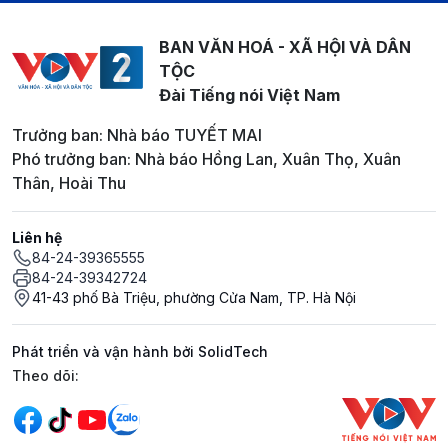
BAN VĂN HOÁ - XÃ HỘI VÀ DÂN
TỘC
Đài Tiếng nói Việt Nam
Trưởng ban: Nhà báo TUYẾT MAI
Phó trưởng ban: Nhà báo Hồng Lan, Xuân Thọ, Xuân
Thân, Hoài Thu
Liên hệ
84-24-39365555
84-24-39342724
41-43 phố Bà Triệu, phường Cửa Nam, TP. Hà Nội
Phát triển và vận hành bởi SolidTech
Mạng xã hội
Theo dõi: