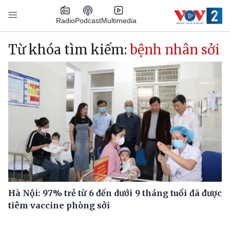
Nhảy đến nội dung
Podcast
Radio
Multimedia
Main navigation
Từ khóa tìm kiếm:
bệnh nhân sởi
Hà Nội: 97% trẻ từ 6 đến dưới 9 tháng tuổi đã được
tiêm vaccine phòng sởi