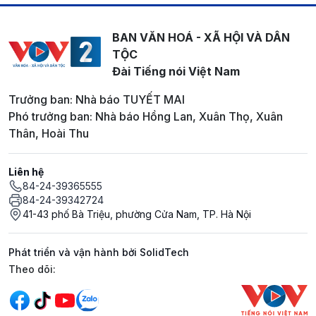
BAN VĂN HOÁ - XÃ HỘI VÀ DÂN
TỘC
Đài Tiếng nói Việt Nam
Trưởng ban: Nhà báo TUYẾT MAI
Phó trưởng ban: Nhà báo Hồng Lan, Xuân Thọ, Xuân
Thân, Hoài Thu
Liên hệ
84-24-39365555
84-24-39342724
41-43 phố Bà Triệu, phường Cửa Nam, TP. Hà Nội
Phát triển và vận hành bởi SolidTech
Mạng xã hội
Theo dõi: