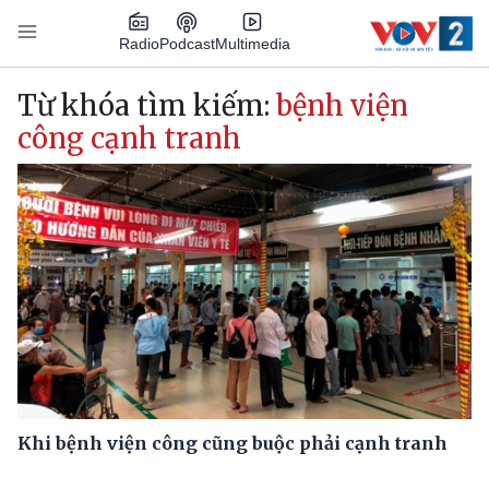
Nhảy đến nội dung
Podcast
Radio
Multimedia
Main navigation
Từ khóa tìm kiếm:
bệnh viện
công cạnh tranh
Khi bệnh viện công cũng buộc phải cạnh tranh