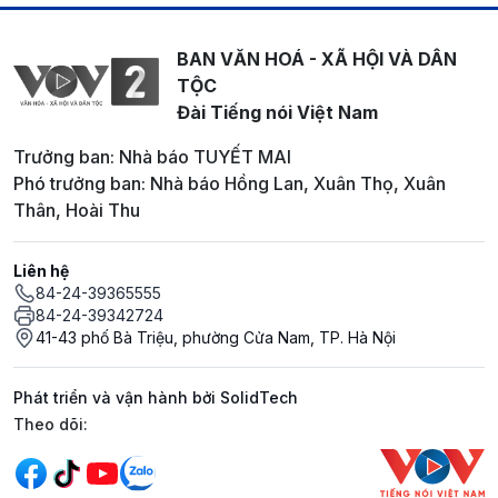
BAN VĂN HOÁ - XÃ HỘI VÀ DÂN
TỘC
Đài Tiếng nói Việt Nam
Trưởng ban: Nhà báo TUYẾT MAI
Phó trưởng ban: Nhà báo Hồng Lan, Xuân Thọ, Xuân
Thân, Hoài Thu
Liên hệ
84-24-39365555
84-24-39342724
41-43 phố Bà Triệu, phường Cửa Nam, TP. Hà Nội
Phát triển và vận hành bởi SolidTech
Mạng xã hội
Theo dõi: