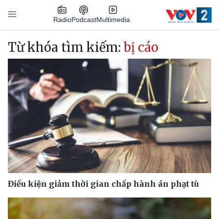
Nhảy đến nội dung
Podcast
Radio
Multimedia
Main navigation
Từ khóa tìm kiếm:
bị cáo
Điều kiện giảm thời gian chấp hành án phạt tù