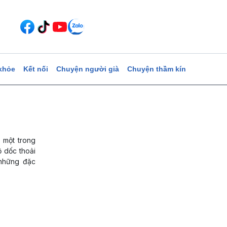
khỏe
Kết nối
Chuyện người già
Chuyện thầm kín
 một trong
ộ dốc thoải
 những đặc