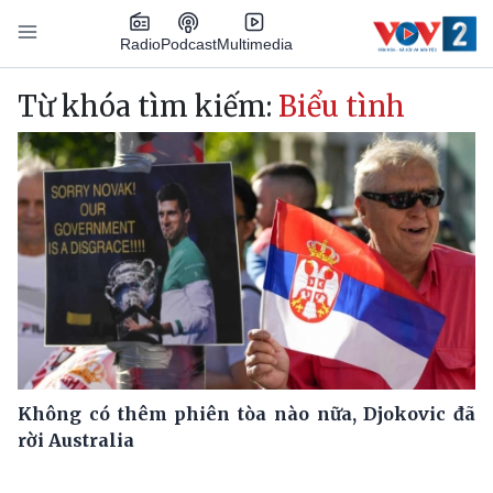
Nhảy đến nội dung
Podcast
Radio
Multimedia
Main navigation
Từ khóa tìm kiếm:
Biểu tình
Không có thêm phiên tòa nào nữa, Djokovic đã
rời Australia