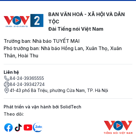
BAN VĂN HOÁ - XÃ HỘI VÀ DÂN
TỘC
Đài Tiếng nói Việt Nam
Trưởng ban: Nhà báo TUYẾT MAI
Phó trưởng ban: Nhà báo Hồng Lan, Xuân Thọ, Xuân
Thân, Hoài Thu
Liên hệ
84-24-39365555
84-24-39342724
41-43 phố Bà Triệu, phường Cửa Nam, TP. Hà Nội
Phát triển và vận hành bởi SolidTech
Mạng xã hội
Theo dõi: