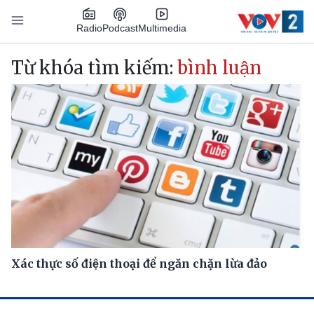
Nhảy đến nội dung
Podcast
Radio
Multimedia
Main navigation
Từ khóa tìm kiếm:
bình luận
Xác thực số điện thoại để ngăn chặn lừa đảo