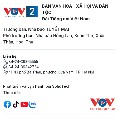
BAN VĂN HOÁ - XÃ HỘI VÀ DÂN
TỘC
Đài Tiếng nói Việt Nam
Trưởng ban: Nhà báo TUYẾT MAI
Phó trưởng ban: Nhà báo Hồng Lan, Xuân Thọ, Xuân
Thân, Hoài Thu
Liên hệ
84-24-39365555
84-24-39342724
41-43 phố Bà Triệu, phường Cửa Nam, TP. Hà Nội
Phát triển và vận hành bởi SolidTech
Mạng xã hội
Theo dõi: