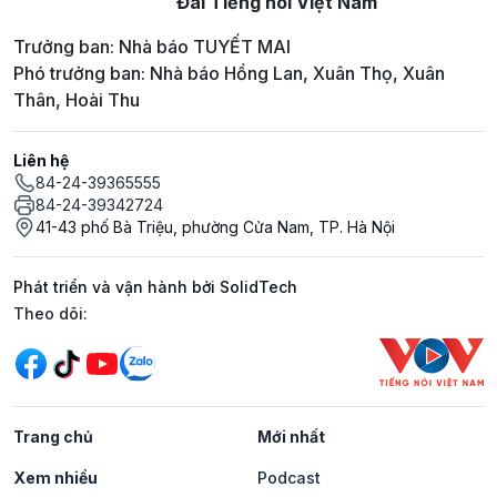
Đài Tiếng nói Việt Nam
Trưởng ban: Nhà báo TUYẾT MAI
Phó trưởng ban: Nhà báo Hồng Lan, Xuân Thọ, Xuân
Thân, Hoài Thu
Liên hệ
84-24-39365555
84-24-39342724
41-43 phố Bà Triệu, phường Cửa Nam, TP. Hà Nội
Phát triển và vận hành bởi SolidTech
Mạng xã hội
Theo dõi:
Trang chủ
Mới nhất
Xem nhiều
Podcast