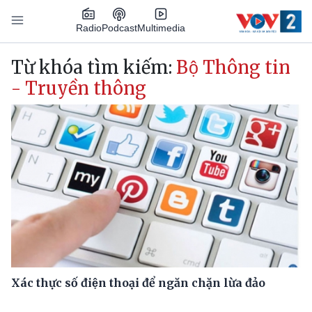
Nhảy đến nội dung
Podcast
Radio
Multimedia
Main navigation
Từ khóa tìm kiếm:
Bộ Thông tin
- Truyền thông
Xác thực số điện thoại để ngăn chặn lừa đảo