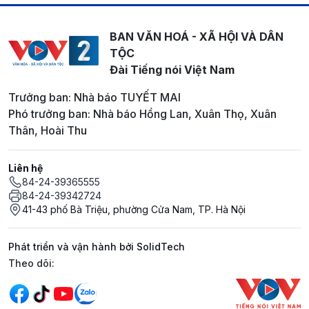
BAN VĂN HOÁ - XÃ HỘI VÀ DÂN
TỘC
Đài Tiếng nói Việt Nam
Trưởng ban: Nhà báo TUYẾT MAI
Phó trưởng ban: Nhà báo Hồng Lan, Xuân Thọ, Xuân
Thân, Hoài Thu
Liên hệ
84-24-39365555
84-24-39342724
41-43 phố Bà Triệu, phường Cửa Nam, TP. Hà Nội
Phát triển và vận hành bởi SolidTech
Mạng xã hội
Theo dõi: