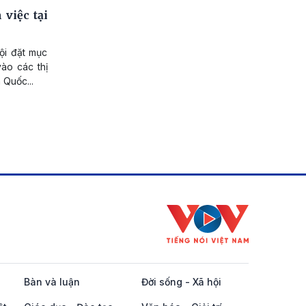
 việc tại
ội đặt mục
vào các thị
 Quốc...
Bàn và luận
Đời sống - Xã hội