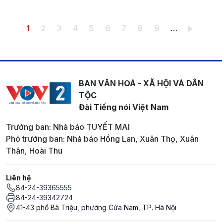
Pagination
Trang hiện thời
Trang
Trang
Trang
Trang
Trang
Trang
Trang
Trang
1
2
3
4
5
6
7
8
9
…
BAN VĂN HOÁ - XÃ HỘI VÀ DÂN
TỘC
Đài Tiếng nói Việt Nam
Trưởng ban: Nhà báo TUYẾT MAI
Phó trưởng ban: Nhà báo Hồng Lan, Xuân Thọ, Xuân
Thân, Hoài Thu
Liên hệ
84-24-39365555
84-24-39342724
41-43 phố Bà Triệu, phường Cửa Nam, TP. Hà Nội