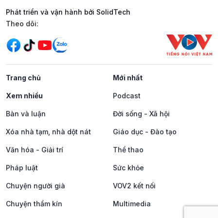
Phát triển và vận hành bởi SolidTech
Mạng xã hội
Theo dõi:
Trang chủ
Mới nhất
Xem nhiều
Podcast
Bàn và luận
Đời sống - Xã hội
Xóa nhà tạm, nhà dột nát
Giáo dục - Đào tạo
Văn hóa - Giải trí
Thể thao
Pháp luật
Sức khỏe
Chuyện người già
VOV2 kết nối
Chuyện thầm kín
Multimedia