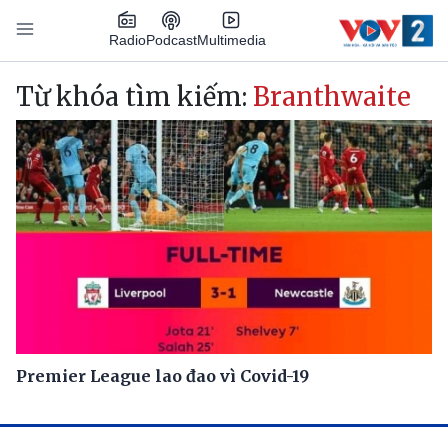
Nhảy đến nội dung
Podcast
Radio
Multimedia
Main navigation
Từ khóa tìm kiếm:
Branthwaite
Premier League lao đao vì Covid-19