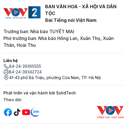
BAN VĂN HOÁ - XÃ HỘI VÀ DÂN
TỘC
Đài Tiếng nói Việt Nam
Trưởng ban: Nhà báo TUYẾT MAI
Phó trưởng ban: Nhà báo Hồng Lan, Xuân Thọ, Xuân
Thân, Hoài Thu
Liên hệ
84-24-39365555
84-24-39342724
41-43 phố Bà Triệu, phường Cửa Nam, TP. Hà Nội
Phát triển và vận hành bởi SolidTech
Mạng xã hội
Theo dõi: